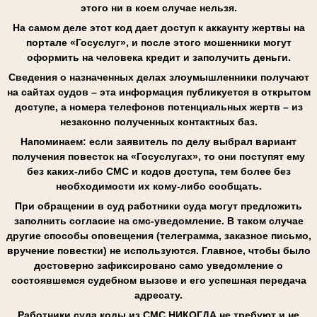
этого ни в коем случае нельзя.
На самом деле этот код дает доступ к аккаунту жертвы на
портале «Госуслуг», и после этого мошенники могут
оформить на человека кредит и заполучить деньги.
Сведения о назначенных делах злоумышленники получают
на сайтах судов – эта информация публикуется в открытом
доступе, а номера телефонов потенциальных жертв – из
незаконно полученных контактных баз.
Напоминаем: если заявитель по делу выбрал вариант
получения повесток на «Госуслугах», то они поступят ему
без каких-либо СМС и кодов доступа, тем более без
необходимости их кому-либо сообщать.
При обращении в суд работники суда могут предложить
заполнить согласие на смс-уведомление. В таком случае
другие способы оповещения (телеграмма, заказное письмо,
вручение повестки) не используются. Главное, чтобы было
достоверно зафиксировано само уведомление о
состоявшемся судебном вызове и его успешная передача
адресату.
Работники суда коды из СМС НИКОГДА не требуют и не