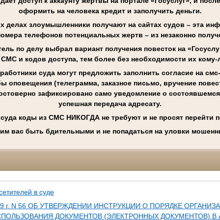
 дает доступ к аккаунту жертвы на портале «Госуслуг», и посл
оформить на человека кредит и заполучить деньги.
х делах злоумышленники получают на сайтах судов – эта ин
номера телефонов потенциальных жертв – из незаконно получ
ель по делу выбрал вариант получения повесток на «Госуслуг
 СМС и кодов доступа, тем более без необходимости их кому
работники суда могут предложить заполнить согласие на смс
ы оповещения (телеграмма, заказное письмо, вручение повес
остоверно зафиксировано само уведомление о состоявшемся
успешная передача адресату.
 суда коды из СМС НИКОГДА не требуют и не просят перейти п
им вас быть бдительными и не попадаться на уловки мошенн
етителей в суде
2019 г. N 56 ОБ УТВЕРЖДЕНИИ ИНСТРУКЦИИ О ПОРЯДКЕ ОРГАНИ
ИСПОЛЬЗОВАНИЯ ДОКУМЕНТОВ (ЭЛЕКТРОННЫХ ДОКУМЕНТОВ) В