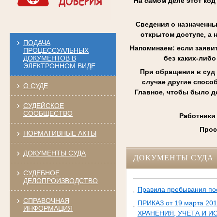
На самом деле этот код
Сведения о назначенны
открытом доступе, а 
ПОДАЧА
Напоминаем: если заявит
ПРОЦЕССУАЛЬНЫХ
ДОКУМЕНТОВ В
без каких-либо
ЭЛЕКТРОННОМ ВИДЕ
При обращении в суд 
случае другие способ
О СУДЕ
Главное, чтобы было д
СУДЕЙСКОЕ
СООБЩЕСТВО
Работники
Прос
НОРМАТИВНЫЕ АКТЫ
ДОКУМЕНТЫ СУДА
ДОКУМЕНТЫ СУДА
СУДЕБНОЕ
ДЕЛОПРОИЗВОДСТВО
Правила пребывания пос
СПРАВОЧНАЯ
ПРИКАЗ от 19 марта 
ИНФОРМАЦИЯ
ХРАНЕНИЯ, УЧЕТА И 