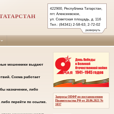
422900, Республика Татарстан,
пгт. Алексеевское,
ТАТАРСТАН
ул. Советская площадь, д. 11б
Тел.: (84341) 2-58-63, 2-72-02
alekseevsky.tat@sudrf.ru
развернуть
нные мошенники выдают
твий. Схема работает
бы назначении, либо
Запросы ОПФР по постановлению
Правительства РФ от 28.06.2021 №
 либо перейти по ссылке.
1037