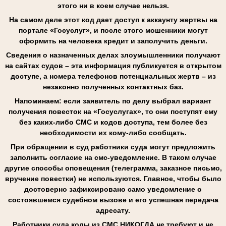
этого ни в коем случае нельзя.
На самом деле этот код дает доступ к аккаунту жертвы на
портале «Госуслуг», и после этого мошенники могут
оформить на человека кредит и заполучить деньги.
Сведения о назначенных делах злоумышленники получают
на сайтах судов – эта информация публикуется в открытом
доступе, а номера телефонов потенциальных жертв – из
незаконно полученных контактных баз.
Напоминаем: если заявитель по делу выбрал вариант
получения повесток на «Госуслугах», то они поступят ему
без каких-либо СМС и кодов доступа, тем более без
необходимости их кому-либо сообщать.
При обращении в суд работники суда могут предложить
заполнить согласие на смс-уведомление. В таком случае
другие способы оповещения (телеграмма, заказное письмо,
вручение повестки) не используются. Главное, чтобы было
достоверно зафиксировано само уведомление о
состоявшемся судебном вызове и его успешная передача
адресату.
Работники суда коды из СМС НИКОГДА не требуют и не