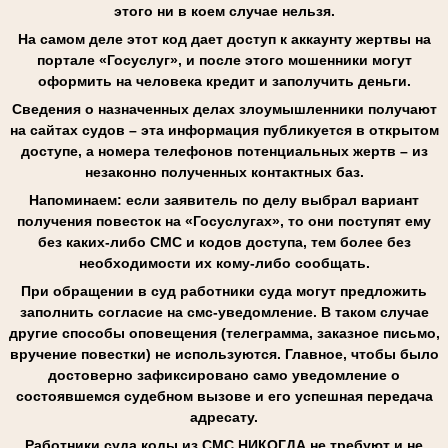
этого ни в коем случае нельзя.
На самом деле этот код дает доступ к аккаунту жертвы на
портале «Госуслуг», и после этого мошенники могут
оформить на человека кредит и заполучить деньги.
Сведения о назначенных делах злоумышленники получают
на сайтах судов – эта информация публикуется в открытом
доступе, а номера телефонов потенциальных жертв – из
незаконно полученных контактных баз.
Напоминаем: если заявитель по делу выбрал вариант
получения повесток на «Госуслугах», то они поступят ему
без каких-либо СМС и кодов доступа, тем более без
необходимости их кому-либо сообщать.
При обращении в суд работники суда могут предложить
заполнить согласие на смс-уведомление. В таком случае
другие способы оповещения (телеграмма, заказное письмо,
вручение повестки) не используются. Главное, чтобы было
достоверно зафиксировано само уведомление о
состоявшемся судебном вызове и его успешная передача
адресату.
Работники суда коды из СМС НИКОГДА не требуют и не